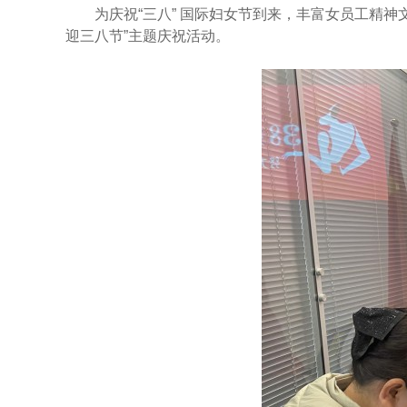
为庆祝“三八” 国际妇女节到来，丰富女员工精神
迎三八节”主题庆祝活动。